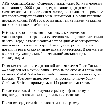
АКБ «Химмашбанк». Основное направление банка с момента
основания до 2006 года — кредитование предприятий
химического машиностроения. Доходность банка за первые 12
лет своего существования была невысокой. Но банк успешно
пережил кризис 1998 года, оставаясь, тем не менее, на крайне
низких позициях в рейтинге.
Всё изменилось после того, как отрасль химического
машиностроения перестала существовать, и кредитовать стало
нечего. Перед Химмашбанком встала дилемма: банкротство
или полное изменение курса. Руководство решило пойти
новым путем и стало активно искать инвесторов. В результате
в 2006 году контрольный пакет акций достался трем
совладельцам.
Главным из них по сегодняшний день является Олег Тиньков
— владелец 68% акций банка. Вторым по объемам вложений
является Vostok Nafta Investments — инвестиционный фонд из
Швеции. Третьему инвестору — инвестиционному банку
Goldman Sachs — принадлежит 15 процентов активов.
После того, как банк получил серьёзную финансовую
подпитку, его политика кардинально изменилась.
Почти все средства были вложены в программу