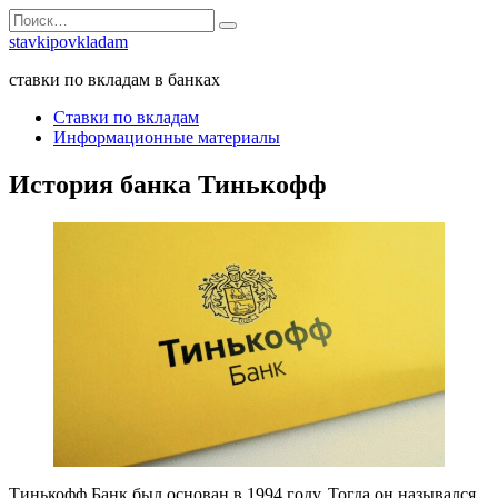
Перейти
Search
к
for:
stavkipovkladam
содержанию
ставки по вкладам в банках
Ставки по вкладам
Информационные материалы
История банка Тинькофф
Тинькофф Банк был основан в 1994 году. Тогда он назывался