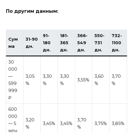
По другим данным:
91-
181-
366-
550-
732-
Сум
31-90
180
365
549
731
1100
ма
дн.
дн.
дн.
дн.
дн.
дн.
30
000
—
3,05
3,30
3,30
3,60
3,70
3,55%
599
%
%
%
%
%
999
₽
600
000
3,20
3,70
— 5
3,45%
3,45%
3,75%
3,85%
%
%
млн