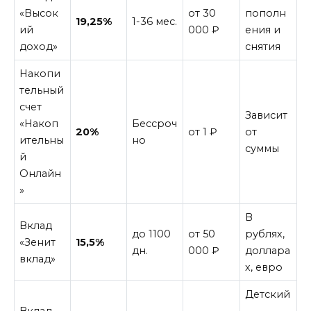
«Высок
от 30
пополн
19,25%
1-36 мес.
ий
000 ₽
ения и
доход»
снятия
Накопи
тельный
счет
Зависит
«Накоп
Бессроч
20%
от 1 ₽
от
ительны
но
суммы
й
Онлайн
»
В
Вклад
до 1100
от 50
рублях,
«Зенит
15,5%
дн.
000 ₽
доллара
вклад»
х, евро
Детский