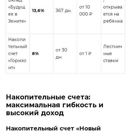
Вклад
,
«Будущ
от 10
открыва
13,6%
367 дн.
ее в
000 ₽
ется на
Зените»
ребёнка
Накопи
тельный
Лестнич
от 30
счет
8%
от 1 ₽
ные
дн.
«Горизо
ставки
нт»
Накопительные счета:
максимальная гибкость и
высокий доход
Накопительный счет «Новый