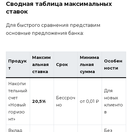
Сводная таблица максимальных
ставок
Для быстрого сравнения представим
основные предложения банка:
Максим
Минима
Продук
Особен
альная
Срок
льная
т
ности
ставка
сумма
Накопи
тельный
Для
счет
Бессроч
новых
20,5%
от 0,01 ₽
«Новый
но
клиенто
горизо
в
нт»
Вклад
Без