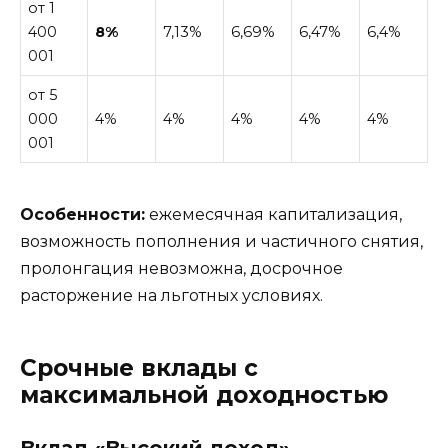
от 1
400
8%
7,13%
6,69%
6,47%
6,4%
001
от 5
000
4%
4%
4%
4%
4%
001
Особенности:
ежемесячная капитализация,
возможность пополнения и частичного снятия,
пролонгация невозможна, досрочное
расторжение на льготных условиях.
Срочные вклады с
максимальной доходностью
Вклад «Высокий доход»