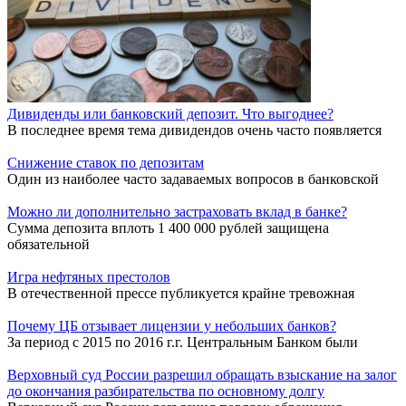
Дивиденды или банковский депозит. Что выгоднее?
В последнее время тема дивидендов очень часто появляется
Снижение ставок по депозитам
Один из наиболее часто задаваемых вопросов в банковской
Можно ли дополнительно застраховать вклад в банке?
Сумма депозита вплоть 1 400 000 рублей защищена
обязательной
Игра нефтяных престолов
В отечественной прессе публикуется крайне тревожная
Почему ЦБ отзывает лицензии у небольших банков?
За период с 2015 по 2016 г.г. Центральным Банком были
Верховный суд России разрешил обращать взыскание на залог
до окончания разбирательства по основному долгу