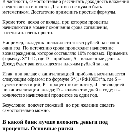
В частности, самостоятельно рассчитать доходность вложения
средств легко и просто. Для этого не нужно быть
математиком. Достаточно применить простые формулы.
Кроме того, доход от вклада, при котором проценты
начисляются в момент окончания срока соглашения,
рассчитать очень просто.
Например, вкладчик положил сто тысяч рублей на срок в
один год. По истечению срока происходит начисление
вознаграждения, которое составляло 10% годовых. Применив
формулу: S*1=D, где D – прибыль, S – вложенные деньги.
Доход будет равняться десяти тысячам рублей за год.
Итак, при вкладе с капитализацией прибыль высчитывается
следующим образом: по формуле S*(1+Pd/100D)*n, где S –
сумма инвестиций; P – процент по депозиту; d – число дней
по капитализации вклада; D – количество дней в году; n –
количество начислений процентов за один год.
Безусловно, подсчет сложный, но при желании сделать
самостоятельно можно.
В какой банк лучше вложить деньги под
проценты. Основные риски