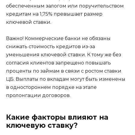
обеспеченным залогом или поручительством
кредитам на 1,75% превышает размер
ключевой ставки.
Важно! Коммерческие банки не обязаны
снижать стоимость кредитов из-за
уменьшения ключевой ставки. К тому же без
согласия клиентов запрещено повышать
проценты по займам в связи с ростом ставки
ЦБ. Выплаты по вкладам могут быть изменены
в одностороннем порядке на этапе
пролонгации договоров.
Какие факторы влияют на
ключевую ставку?