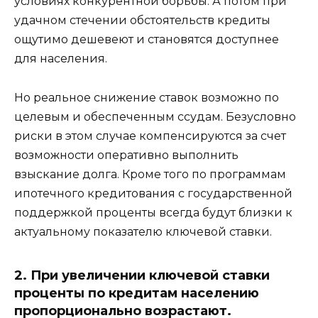
условиях конкурентной борьбы. А потом при
удачном стечении обстоятельств кредиты
ощутимо дешевеют и становятся доступнее
для населения.
Но реальное снижение ставок возможно по
целевым и обеспеченным ссудам. Безусловно
риски в этом случае компенсируются за счет
возможности оперативно выполнить
взыскание долга. Кроме того по программам
ипотечного кредитования с государственной
поддержкой проценты всегда будут близки к
актуальному показателю ключевой ставки.
2. При увеличении ключевой ставки
проценты по кредитам населению
пропорционально возрастают.