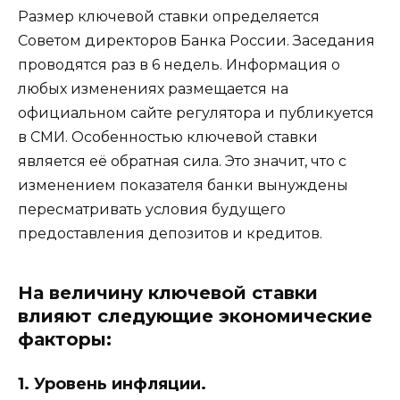
Размер ключевой ставки определяется
Советом директоров Банка России. Заседания
проводятся раз в 6 недель. Информация о
любых изменениях размещается на
официальном сайте регулятора и публикуется
в СМИ. Особенностью ключевой ставки
является её обратная сила. Это значит, что с
изменением показателя банки вынуждены
пересматривать условия будущего
предоставления депозитов и кредитов.
На величину ключевой ставки
влияют следующие экономические
факторы:
1. Уровень инфляции.