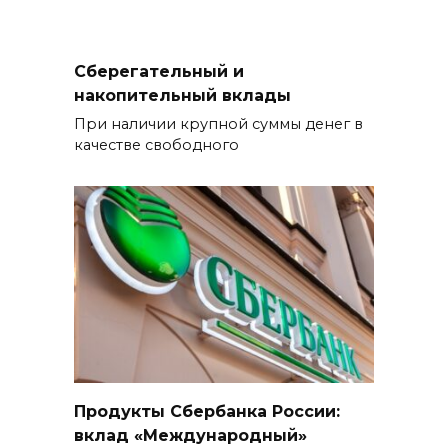
Сберегательный и
накопительный вклады
При наличии крупной суммы денег в
качестве свободного
Продукты Сбербанка России:
вклад «Международный»