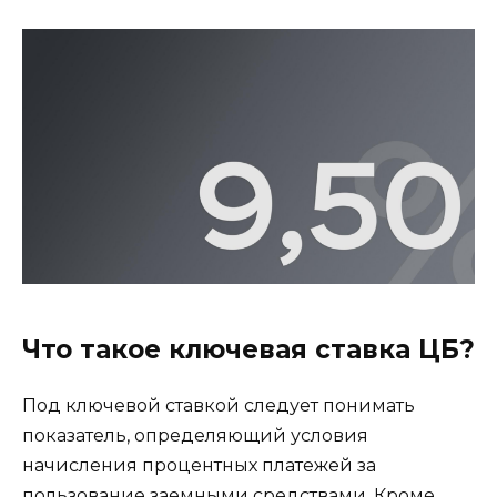
Что такое ключевая ставка ЦБ?
Под ключевой ставкой следует понимать
показатель, определяющий условия
начисления процентных платежей за
пользование заемными средствами. Кроме