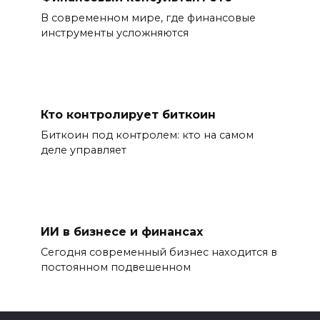
В современном мире, где финансовые
инструменты усложняются
Кто контролирует биткоин
Биткоин под контролем: кто на самом
деле управляет
ИИ в бизнесе и финансах
Сегодня современный бизнес находится в
постоянном подвешенном