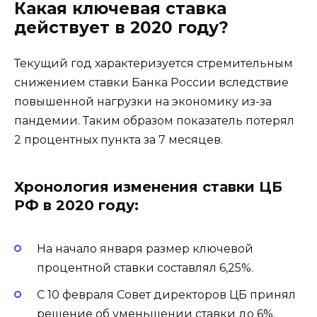
Какая ключевая ставка
действует в 2020 году?
Текущий год характеризуется стремительным
снижением ставки Банка России вследствие
повышенной нагрузки на экономику из-за
пандемии. Таким образом показатель потерял
2 процентных пункта за 7 месяцев.
Хронология изменения ставки ЦБ
РФ в 2020 году:
На начало января размер ключевой
процентной ставки составлял 6,25%.
С 10 февраля Совет директоров ЦБ принял
решение об уменьшении ставки до 6%.