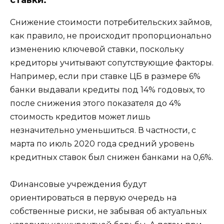
ставки.
Снижение стоимости потребительских займов,
как правило, не происходит пропорционально
изменению ключевой ставки, поскольку
кредиторы учитывают сопутствующие факторы.
Например, если при ставке ЦБ в размере 6%
банки выдавали кредиты под 14% годовых, то
после снижения этого показателя до 4%
стоимость кредитов может лишь
незначительно уменьшиться. В частности, с
марта по июль 2020 года средний уровень
кредитных ставок был снижен банками на 0,6%.
Финансовые учреждения будут
ориентироваться в первую очередь на
собственные риски, не забывая об актуальных