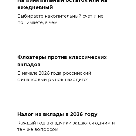
На минимальный остаток или на
ежедневный
Выбираете накопительный счет и не
понимаете, в чем
Флоатеры против классических
вкладов
В начале 2026 года российский
финансовый рынок находится
Налог на вклады в 2026 году
Каждый год вкладчики задаются одним и
тем же вопросом