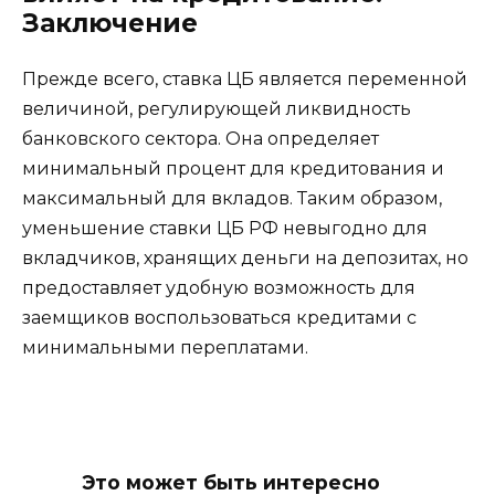
Заключение
Прежде всего, ставка ЦБ является переменной
величиной, регулирующей ликвидность
банковского сектора. Она определяет
минимальный процент для кредитования и
максимальный для вкладов. Таким образом,
уменьшение ставки ЦБ РФ невыгодно для
вкладчиков, хранящих деньги на депозитах, но
предоставляет удобную возможность для
заемщиков воспользоваться кредитами с
минимальными переплатами.
Это может быть интересно