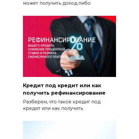
может получить доход либо
Кредит под кредит или как
получить рефинансирование
Разберем, что такое кредит под
кредит или как получить