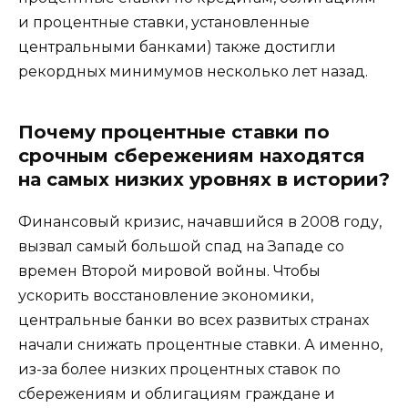
и процентные ставки, установленные
центральными банками) также достигли
рекордных минимумов несколько лет назад.
Почему процентные ставки по
срочным сбережениям находятся
на самых низких уровнях в истории?
Финансовый кризис, начавшийся в 2008 году,
вызвал самый большой спад на Западе со
времен Второй мировой войны. Чтобы
ускорить восстановление экономики,
центральные банки во всех развитых странах
начали снижать процентные ставки. А именно,
из-за более низких процентных ставок по
сбережениям и облигациям граждане и