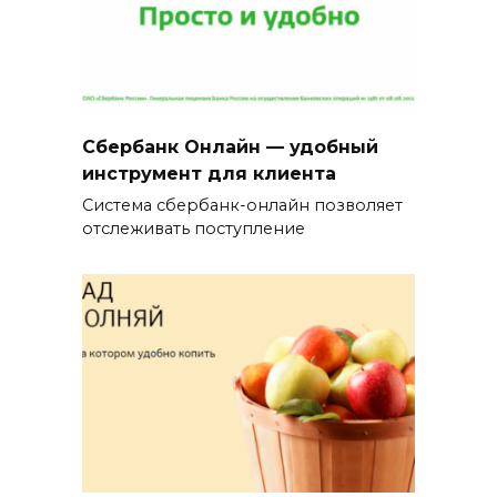
Сбербанк Онлайн — удобный
инструмент для клиента
Система сбербанк-онлайн позволяет
отслеживать поступление