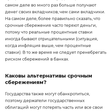
самом деле во много раз больше получают
денег своих вкладчиков, чем сами вкладчики.
На самом деле, более правильно сказать, что
срочные сбережения часто теряют деньги,
потому что реальные процентные ставки
иногда бывают отрицательными (ситуация,
когда инфляция выше, чем процентные
ставки). В то же время не следует пренебрегать
риском сбережений в банках.
Каковы альтернативы срочным
сбережениям?
Государства также могут обанкротиться,
поэтому держатели государственных
облигаций могут потерять часть или все свои