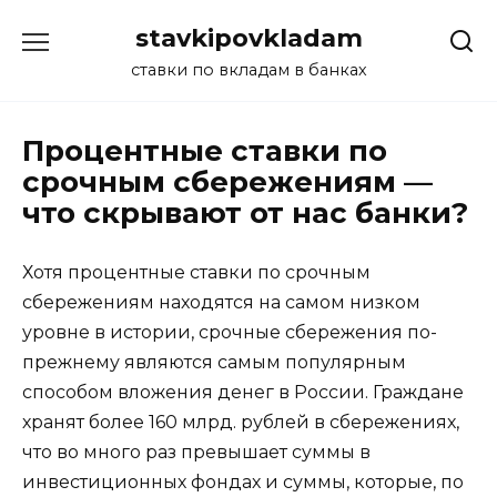
Перейти
stavkipovkladam
к
содержанию
ставки по вкладам в банках
Процентные ставки по
срочным сбережениям —
что скрывают от нас банки?
Хотя процентные ставки по срочным
сбережениям находятся на самом низком
уровне в истории, срочные сбережения по-
прежнему являются самым популярным
способом вложения денег в России. Граждане
хранят более 160 млрд. рублей в сбережениях,
что во много раз превышает суммы в
инвестиционных фондах и суммы, которые, по