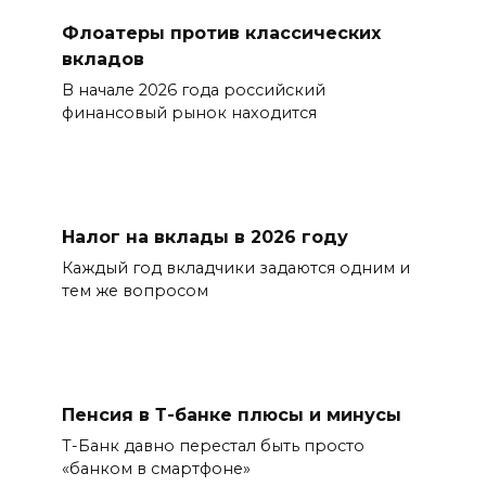
Флоатеры против классических
вкладов
В начале 2026 года российский
финансовый рынок находится
Налог на вклады в 2026 году
Каждый год вкладчики задаются одним и
тем же вопросом
Пенсия в Т-банке плюсы и минусы
Т-Банк давно перестал быть просто
«банком в смартфоне»