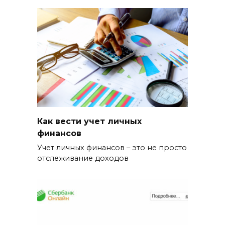
Как вести учет личных
финансов
Учет личных финансов – это не просто
отслеживание доходов