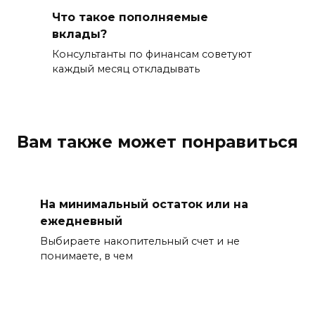
Что такое пополняемые
вклады?
Консультанты по финансам советуют
каждый месяц откладывать
Вам также может понравиться
На минимальный остаток или на
ежедневный
Выбираете накопительный счет и не
понимаете, в чем