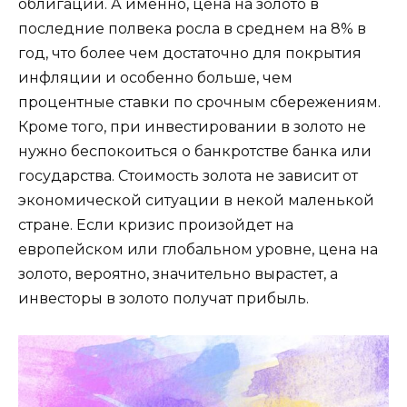
облигации. А именно, цена на золото в
последние полвека росла в среднем на 8% в
год, что более чем достаточно для покрытия
инфляции и особенно больше, чем
процентные ставки по срочным сбережениям.
Кроме того, при инвестировании в золото не
нужно беспокоиться о банкротстве банка или
государства. Стоимость золота не зависит от
экономической ситуации в некой маленькой
стране. Если кризис произойдет на
европейском или глобальном уровне, цена на
золото, вероятно, значительно вырастет, а
инвесторы в золото получат прибыль.