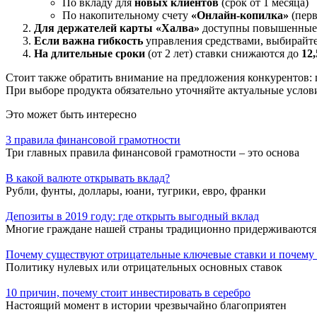
По вкладу для
новых клиентов
(срок от 1 месяца)
По накопительному счету
«Онлайн-копилка»
(перв
Для держателей карты «Халва»
доступны повышенные 
Если важна гибкость
управления средствами, выбирайте
На длительные сроки
(от 2 лет) ставки снижаются до
12
Стоит также обратить внимание на предложения конкурентов: п
При выборе продукта обязательно уточняйте актуальные усло
Это может быть интересно
3 правила финансовой грамотности
Три главных правила финансовой грамотности – это основа
В какой валюте открывать вклад?
Рубли, фунты, доллары, юани, тугрики, евро, франки
Депозиты в 2019 году: где открыть выгодный вклад
Многие граждане нашей страны традиционно придерживаются
Почему существуют отрицательные ключевые ставки и почему т
Политику нулевых или отрицательных основных ставок
10 причин, почему стоит инвестировать в серебро
Настоящий момент в истории чрезвычайно благоприятен