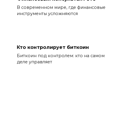
В современном мире, где финансовые
инструменты усложняются
Кто контролирует биткоин
Биткоин под контролем: кто на самом
деле управляет
ИИ в бизнесе и финансах
Сегодня современный бизнес находится в
постоянном подвешенном