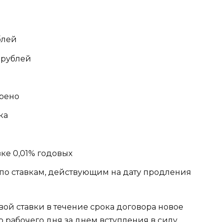
блей
 рублей
трено
ока
вке 0,01% годовых
к по ставкам, действующим на дату продления
й ставки в течение срока договора новое
 рабочего дня за днем вступления в силу