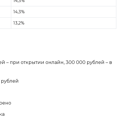
14,3%
14,3%
13,2%
ей – при открытии онлайн, 300 000 рублей – в
0 рублей
трено
ока