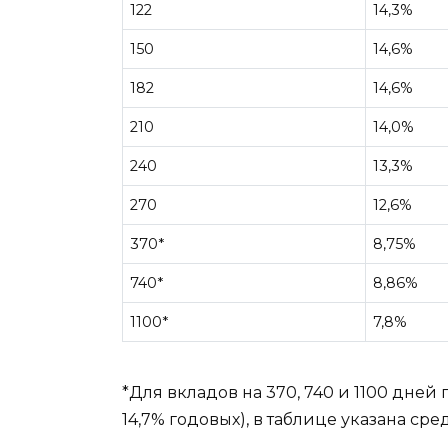
122
14,3%
150
14,6%
182
14,6%
210
14,0%
240
13,3%
270
12,6%
370*
8,75%
740*
8,86%
1100*
7,8%
*Для вкладов на 370, 740 и 1100 дней
14,7% годовых), в таблице указана сре