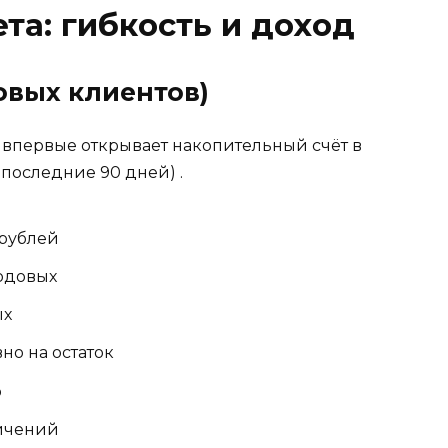
та: гибкость и доход
овых клиентов)
 впервые открывает накопительный счёт в
в последние 90 дней)
.
 рублей
одовых
ых
о на остаток
о
ичений