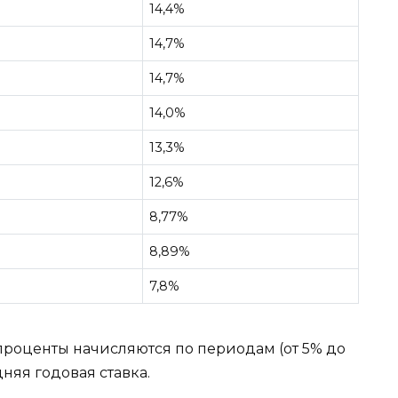
14,4%
14,7%
14,7%
14,0%
13,3%
12,6%
8,77%
8,89%
7,8%
 проценты начисляются по периодам (от 5% до
дняя годовая ставка.